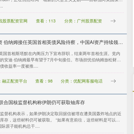
创业板指
3563.12
1.01%
47.56
1.35%
..
找股票配资官网
查看：113
分类：广州股票配资
城中投资 伯纳姆接任英国首相英债风险待察，中国AI资产持续领涨，美国积极保障关键矿产---0624宏观脱水
日英国首相斯塔默在内阁压力下宣布辞职，结束两年首相生涯。党内
的安迪·伯纳姆最早有望于7月中旬接任。市场担忧伯纳姆放松财政
债收益率一度被推....
：融正配资平台
查看：98
分类：优配网客服电话
 联合国核监督机构称伊朗仍可获取铀库存
监督机构表示，如果伊朗决定取回据信被埋在遭美国轰炸地点的近
库存，这些材料仍可被获取。 “如果有意前往，这些材料是可以获
际原子能机构总干....