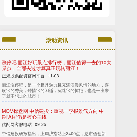
滚动资讯
牛点策略 12星座好运排行榜！（09月16日）
优配网客服电话
09-16
堆财网 结构性行情下 调整仓位可以看哪个方向？
正规股票配资官网平台
09-25
2025年春节以来堆财网，港股强势，A股分化，美股疲
弱，“东升西落”的叙述有望成为现实。具体来看： （1）港
股方面：近期
金
控
配
资
· 海
量
财
经
南
通
商
农
商
行
收
50万
元
罚
时
任
副
行
长
、
房
地
产
信
贷
部
总
经
理
同
时
被
警
丨
淮
单
告