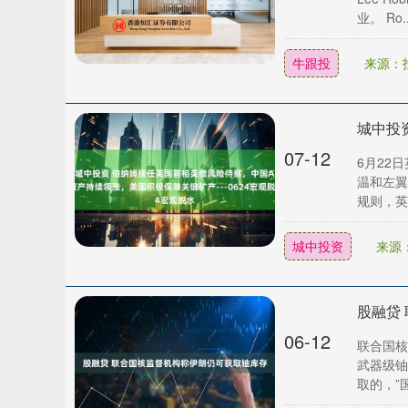
北证50
1134.24
43.13
0.93%
11.37
业。 Ro..
牛跟投
来源：
07-12
6月22
温和左翼
规则，英
城中投资
来源
股融贷
06-12
联合国核
武器级铀
取的，”国