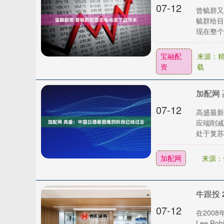
07-12
曾毓群又
毓群给目
现在整个行
宝融配
来源：精
资
载
加配网
07-12
高盛最新
应端削减
处于复苏
加配网
来源：
07-12
在200
Lee 