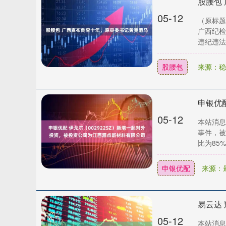
股腰包
05-12
（原标题
广西纪检
违纪违法
股腰包
来源：稳
05-12
本站消息
事件，被
比为85%
申银优配
来源：
05-12
本站消息