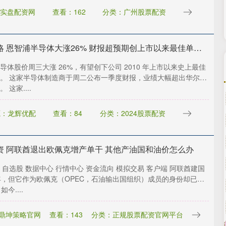
实盘配资网
查看：162
分类：广州股票配资
万达策略 恩智浦半导体大涨26% 财报超预期创上市以来最佳单日表现
导体股价周三大涨 26%，有望创下公司 2010 年上市以来史上最佳
。 这家半导体制造商于周二公布一季度财报，业绩大幅超出华尔街
 这家....
源：龙辉优配
查看：84
分类：2024股票配资
资 阿联酋退出欧佩克增产单干 其他产油国和油价怎么办
 自选股 数据中心 行情中心 资金流向 模拟交易 客户端 阿联酋建国
年，但它作为欧佩克（OPEC，石油输出国组织）成员的身份却已超
今....
鼎坤策略官网
查看：143
分类：正规股票配资官网平台