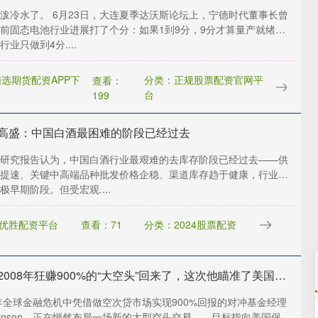
泼冷水了。 6月23日，大连夏季达沃斯论坛上，宁德时代董事长曾
前固态电池行业进展打了个分：如果1到9分，9分才算量产就绪，
业只做到4分....
选期货配资APP下
分类：正规股票配资官网平
查看：
台
199
 高盛：中国白酒最困难的阶段已经过去
研究报告认为，中国白酒行业最艰难的去库存阶段已经过去——供
提速、关键中高端品种批发价格企稳、渠道库存趋于健康，行业正
极早期阶段。但受宏观....
优胜配资平台
查看：71
分类：2024股票配资
牛跟投 2008年狂赚900%的“大空头”回来了，这次他瞄准了美国保险公司，甚至包括伯克希尔......
8年全球金融危机中凭借做空次贷市场实现900%回报的对冲基金经理
Robinson，正在悄然布局一场新的大型空头交易——目标指向美国保险