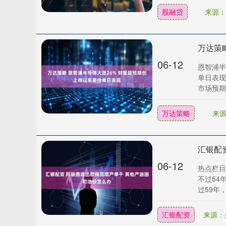
股融贷
来源：
06-12
恩智浦半
单日表现
市场预期。
万达策略
来
汇银配
06-12
热点栏目
不过54
过59年，如
汇银配资
来源：