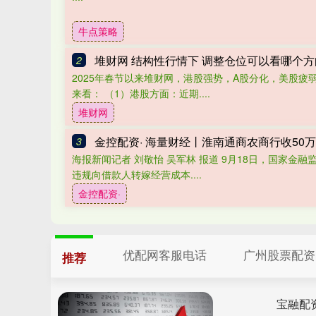
牛点策略
堆财网 结构性行情下 调整仓位可以看哪个
2
2025年春节以来堆财网，港股强势，A股分化，美股疲
来看： （1）港股方面：近期....
堆财网
3
海报新闻记者 刘敬怡 吴军林 报道 9月18日，国家金
违规向借款人转嫁经营成本....
金控配资·
优配网客服电话
广州股票配资
推荐
宝融配