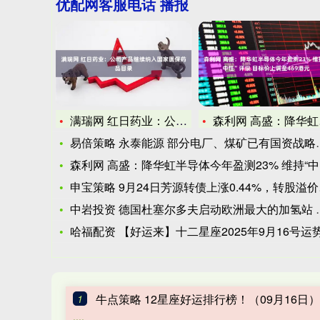
优配网客服电话 播报
满瑞网 红日药业：公司产品继续纳入国家医保药品目录
森利网 高盛：降华虹半导体今年盈测23% 维持“中性”评级
易倍策略 永泰能源 部分电厂、煤矿已有国资战略合作, 将适时
森利网 高盛：降华虹半导体今年盈测23% 维持“中性”评级
申宝策略 9月24日芳源转债上涨0.44%，转股溢价率278
中岩投资 德国杜塞尔多夫启动欧洲最大的加氢站 每天可分配多达
哈福配资 【好运来】十二星座2025年9月16号运势：感情
牛点策略 12星座好运排行榜！（09月16日）
1
....