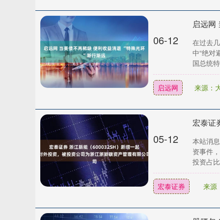
启远网 
06-12
在过去几
中“绝对
国总统特朗
启远网
来源：大
05-12
本站消息
资事件，
投资占比为
宏泰证券
来源