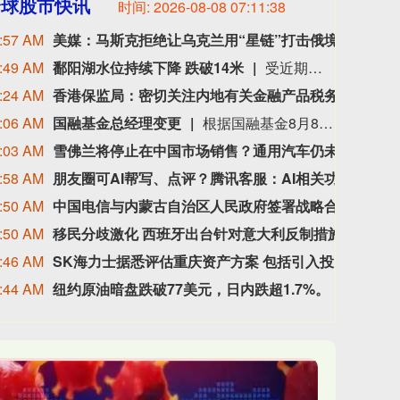
全球股市快讯
时间:
2026-08-08 07:11:40
:57 AM
美媒：马斯克拒绝让乌克兰用“星链”打击俄境内目标
美国
:49 AM
鄱阳湖水位持续下降 跌破14米
受近期持续高温天气影响，我国最大淡水湖鄱阳湖水位快速下降。截至8月8日8时，鄱阳湖标志性水文站星子站水位下降至13.97米，较昨日下降0.13米，鄱阳湖湖口站水位下降至13.84米，湖区两岸退水痕迹明显。（央视新闻）
:24 AM
香港保监局：密切关注内地有关金融产品税务安排
近期
:06 AM
国融基金总经理变更
根据国融基金8月8日公告，总经理毛灵俊因个人原因离任，总经理职位暂由张圆辉代任。根据国融基金安排，该公司董事会选举韩光华拟任公司总经理，待韩光华完成相关程序后履职。
:03 AM
雪佛兰将停止在中国市场销售？通用汽车仍未正面回应
近日
:58 AM
朋友圈可AI帮写、点评？腾讯客服：AI相关功能逐步开放中
8月
:50 AM
中国电信与内蒙古自治区人民政府签署战略合作协议
据人
:50 AM
移民分歧激化 西班牙出台针对意大利反制措施
由于
:46 AM
SK海力士据悉评估重庆资产方案 包括引入投资者
据知
:44 AM
纽约原油暗盘跌破77美元，日内跌超1.7%。
纽约原