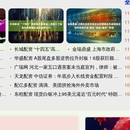
11
11
11
11
长城配资 “十四五”高质量发展答卷丨我国人工智能专利数量占全
金瑞鼎盛 上海市政府常务会议部署推动先进制造业加快转型升级
11
华盛配资 A股尾盘多股逆势拉升封板！6股获巨额资金抢筹！
10
广瑞网 河北一家五口遇害案未当庭宣判，律师：被告认罪认罚
10
天龙配资 中信证券：年底步入长线资金配置时段 有助于催化银行
10
配亿多配资 滴滴、美团拼抢海外外卖市场
10
人
东程配资 现货白银冲上95美元逼近“百元时代” 特朗普关税威
10