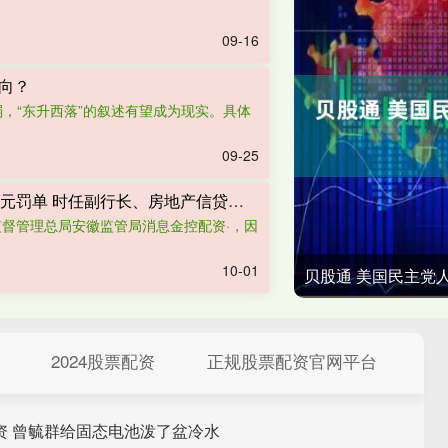
09-16
方向？
弱，“东升西落”的叙述有望成为现实。具体
09-25
金控配资· 海量财经丨淮南通商农商行收50万元罚单 时任副行长、房地产信贷部总经理同时被警告
融监督管理总局安徽监管局消息金控配资·，因
10-01
贝股通 美国民主党
2024股票配资
正规股票配资官网平台
资 曾毓群给固态电池泼了盆冷水